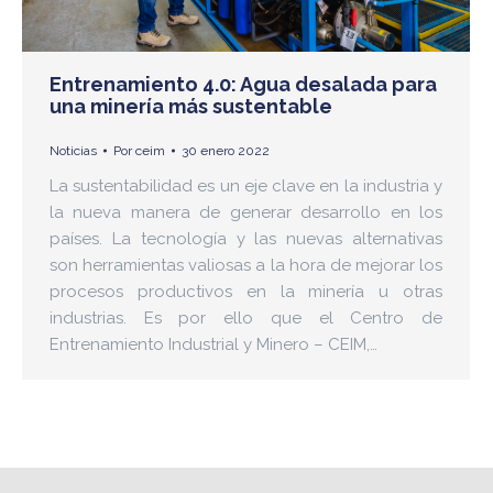
Entrenamiento 4.0: Agua desalada para
una minería más sustentable
Noticias
Por
ceim
30 enero 2022
La sustentabilidad es un eje clave en la industria y
la nueva manera de generar desarrollo en los
países. La tecnología y las nuevas alternativas
son herramientas valiosas a la hora de mejorar los
procesos productivos en la minería u otras
industrias. Es por ello que el Centro de
Entrenamiento Industrial y Minero – CEIM,…