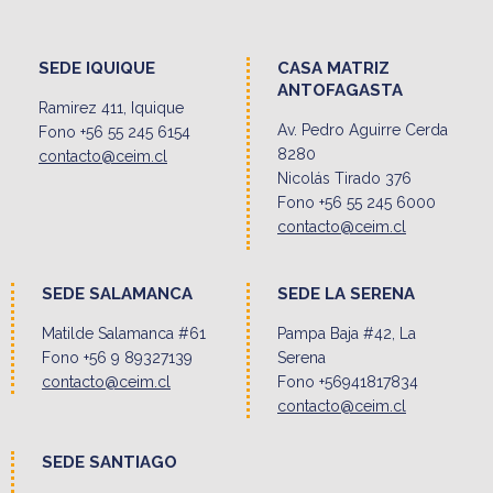
SEDE IQUIQUE
CASA MATRIZ
ANTOFAGASTA
Ramirez 411, Iquique
Av. Pedro Aguirre Cerda
Fono +56 55 245 6154
8280
contacto@ceim.cl
Nicolás Tirado 376
Fono +56 55 245 6000
contacto@ceim.cl
SEDE SALAMANCA
SEDE LA SERENA
Matilde Salamanca #61
Pampa Baja #42, La
Fono +56 9 89327139
Serena
contacto@ceim.cl
Fono +56941817834
contacto@ceim.cl
SEDE SANTIAGO