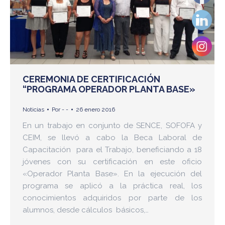
CEREMONIA DE CERTIFICACIÓN
“PROGRAMA OPERADOR PLANTA BASE»
Noticias
Por
- -
26 enero 2016
En un trabajo en conjunto de SENCE, SOFOFA y
CEIM, se llevó a cabo la Beca Laboral de
Capacitación para el Trabajo, beneficiando a 18
jóvenes con su certificación en este oficio
«Operador Planta Base». En la ejecución del
programa se aplicó a la práctica real, los
conocimientos adquiridos por parte de los
alumnos, desde cálculos básicos,…