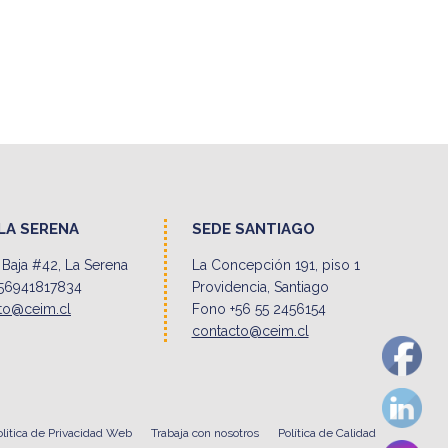
LA SERENA
SEDE SANTIAGO
Baja #42, La Serena
La Concepción 191, piso 1
56941817834
Providencia, Santiago
to@ceim.cl
Fono +56 55 2456154
contacto@ceim.cl
olitica de Privacidad Web
Trabaja con nosotros
Política de Calidad