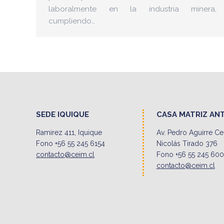
laboralmente en la industria minera,
cumpliendo…
SEDE IQUIQUE
CASA MATRIZ AN
Ramirez 411, Iquique
Av. Pedro Aguirre C
Fono +56 55 245 6154
Nicolás Tirado 376
contacto@ceim.cl
Fono +56 55 245 60
contacto@ceim.cl