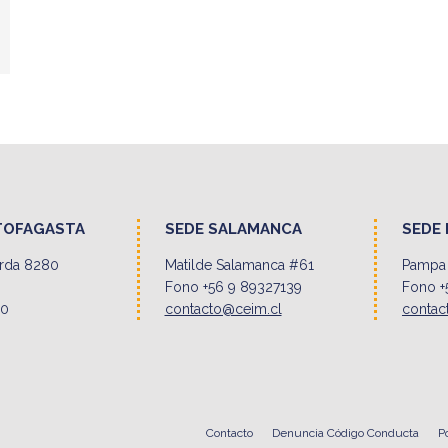
TOFAGASTA
SEDE SALAMANCA
SEDE 
erda 8280
Matilde Salamanca #61
Pampa 
Fono +56 9 89327139
Fono +
00
contacto@ceim.cl
contac
Contacto
Denuncia Código Conducta
P