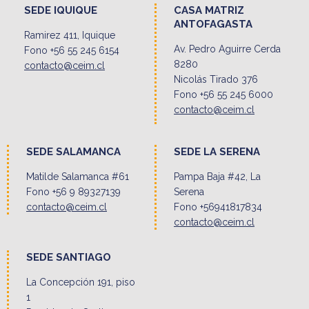
SEDE IQUIQUE
CASA MATRIZ
ANTOFAGASTA
Ramirez 411, Iquique
Av. Pedro Aguirre Cerda
Fono +56 55 245 6154
8280
contacto@ceim.cl
Nicolás Tirado 376
Fono +56 55 245 6000
contacto@ceim.cl
SEDE SALAMANCA
SEDE LA SERENA
Matilde Salamanca #61
Pampa Baja #42, La
Fono +56 9 89327139
Serena
contacto@ceim.cl
Fono +56941817834
contacto@ceim.cl
SEDE SANTIAGO
La Concepción 191, piso
1