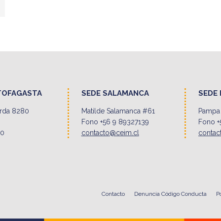
TOFAGASTA
SEDE SALAMANCA
SEDE 
erda 8280
Matilde Salamanca #61
Pampa 
Fono +56 9 89327139
Fono +
00
contacto@ceim.cl
contac
Contacto
Denuncia Código Conducta
P