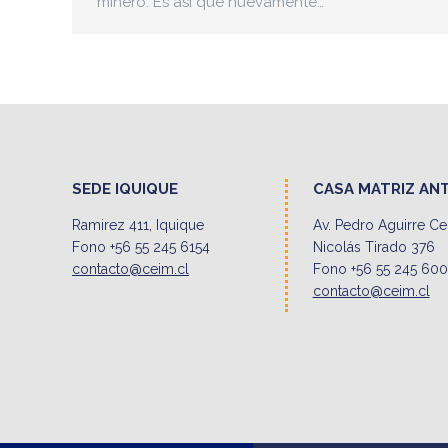
minero. Es así que nuevamente…
SEDE IQUIQUE
CASA MATRIZ AN
Ramirez 411, Iquique
Av. Pedro Aguirre C
Fono +56 55 245 6154
Nicolás Tirado 376
contacto@ceim.cl
Fono +56 55 245 60
contacto@ceim.cl