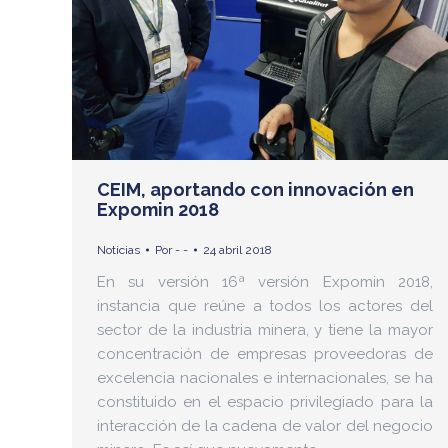
CEIM, aportando con innovación en
Expomin 2018
Noticias
Por
- -
24 abril 2018
En su versión 16ª versión Expomin 2018,
instancia que reúne a todos los actores del
sector de la industria minera, y tiene la mayor
concentración de empresas proveedoras de
excelencia nacionales e internacionales, se ha
constituido en el espacio privilegiado para la
interacción de la cadena de valor del negocio