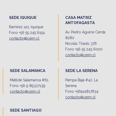
SEDE IQUIQUE
CASA MATRIZ
ANTOFAGASTA
Ramirez 411, Iquique
Av. Pedro Aguirre Cerda
Fono +56 55 245 6154
8280
contacto@ceim.cl
Nicolás Tirado 376
Fono +56 55 245 6000
contacto@ceim.cl
SEDE SALAMANCA
SEDE LA SERENA
Matilde Salamanca #61
Pampa Baja #42, La
Fono +56 9 89327139
Serena
contacto@ceim.cl
Fono +56941817834
contacto@ceim.cl
SEDE SANTIAGO