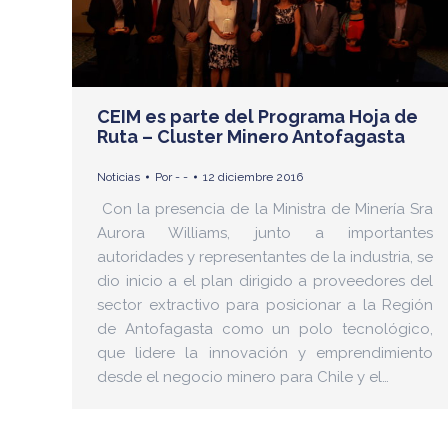
CEIM es parte del Programa Hoja de
Ruta – Cluster Minero Antofagasta
Noticias
Por
- -
12 diciembre 2016
Con la presencia de la Ministra de Minería Sra
Aurora Williams, junto a importantes
autoridades y representantes de la industria, se
dio inicio a el plan dirigido a proveedores del
sector extractivo para posicionar a la Región
de Antofagasta como un polo tecnológico,
que lidere la innovación y emprendimiento
desde el negocio minero para Chile y el…