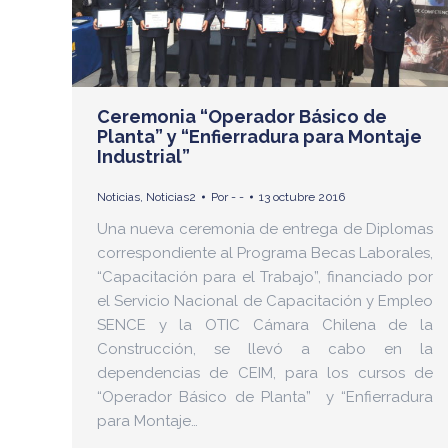
Ceremonia “Operador Básico de
Planta” y “Enfierradura para Montaje
Industrial”
Noticias
,
Noticias2
Por
- -
13 octubre 2016
Una nueva ceremonia de entrega de Diplomas
correspondiente al Programa Becas Laborales,
“Capacitación para el Trabajo”, financiado por
el Servicio Nacional de Capacitación y Empleo
SENCE y la OTIC Cámara Chilena de la
Construcción, se llevó a cabo en la
dependencias de CEIM, para los cursos de
“Operador Básico de Planta” y “Enfierradura
para Montaje…