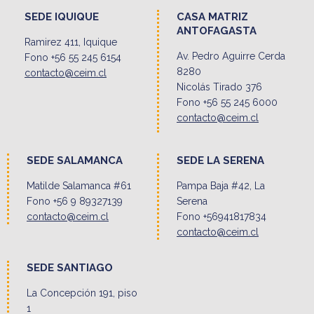
SEDE IQUIQUE
CASA MATRIZ
ANTOFAGASTA
Ramirez 411, Iquique
Av. Pedro Aguirre Cerda
Fono +56 55 245 6154
8280
contacto@ceim.cl
Nicolás Tirado 376
Fono +56 55 245 6000
contacto@ceim.cl
SEDE SALAMANCA
SEDE LA SERENA
Matilde Salamanca #61
Pampa Baja #42, La
Fono +56 9 89327139
Serena
contacto@ceim.cl
Fono +56941817834
contacto@ceim.cl
SEDE SANTIAGO
La Concepción 191, piso
1