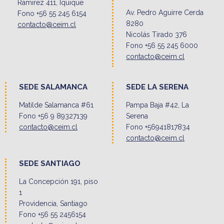
Ramirez 411, Iquique
Av. Pedro Aguirre Cerda
Fono +56 55 245 6154
8280
contacto@ceim.cl
Nicolás Tirado 376
Fono +56 55 245 6000
contacto@ceim.cl
SEDE SALAMANCA
SEDE LA SERENA
Matilde Salamanca #61
Pampa Baja #42, La
Fono +56 9 89327139
Serena
contacto@ceim.cl
Fono +56941817834
contacto@ceim.cl
SEDE SANTIAGO
La Concepción 191, piso
1
Providencia, Santiago
Fono +56 55 2456154