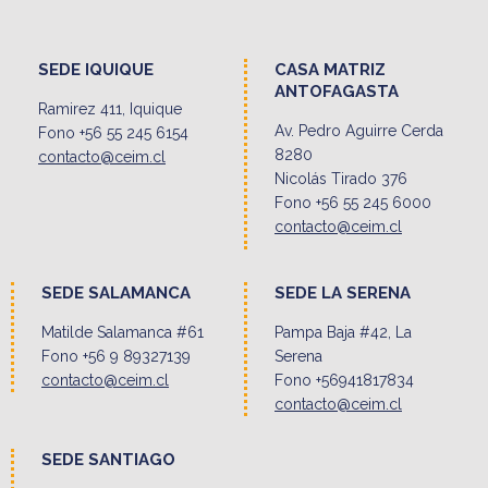
SEDE IQUIQUE
CASA MATRIZ
ANTOFAGASTA
Ramirez 411, Iquique
Av. Pedro Aguirre Cerda
Fono +56 55 245 6154
8280
contacto@ceim.cl
Nicolás Tirado 376
Fono +56 55 245 6000
contacto@ceim.cl
SEDE SALAMANCA
SEDE LA SERENA
Matilde Salamanca #61
Pampa Baja #42, La
Fono +56 9 89327139
Serena
contacto@ceim.cl
Fono +56941817834
contacto@ceim.cl
SEDE SANTIAGO