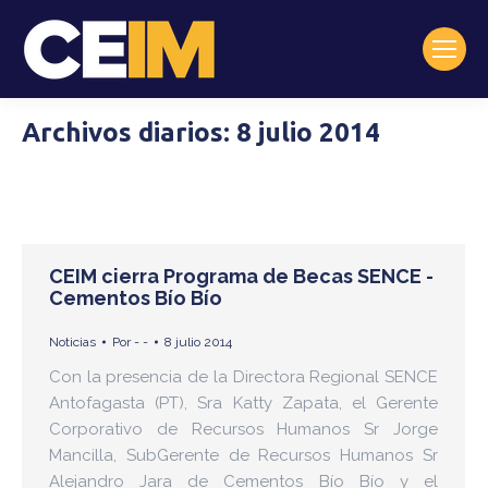
Archivos diarios:
8 julio 2014
CEIM cierra Programa de Becas SENCE -
Cementos Bío Bío
Noticias
Por
- -
8 julio 2014
Con la presencia de la Directora Regional SENCE
Antofagasta (PT), Sra Katty Zapata, el Gerente
Corporativo de Recursos Humanos Sr Jorge
Mancilla, SubGerente de Recursos Humanos Sr
Alejandro Jara de Cementos Bío Bío y el