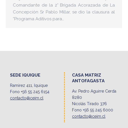
Comandante de la 2° Brigada Acorazada de La
Concepción Sr Pablo Millar, se dio la clausura al
“Programa Aditivos para…
SEDE IQUIQUE
CASA MATRIZ
ANTOFAGASTA
Ramirez 411, Iquique
Av. Pedro Aguirre Cerda
Fono +56 55 245 6154
8280
contacto@ceim.cl
Nicolás Tirado 376
Fono +56 55 245 6000
contacto@ceim.cl