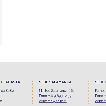
TOFAGASTA
SEDE SALAMANCA
SEDE 
erda 8280
Matilde Salamanca #61
Pampa 
Fono +56 9 89327139
Fono +
00
contacto@ceim.cl
contac