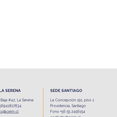
LA SERENA
SEDE SANTIAGO
Baja #42, La Serena
La Concepción 191, piso 1
56941817834
Providencia, Santiago
to@ceim.cl
Fono +56 55 2456154