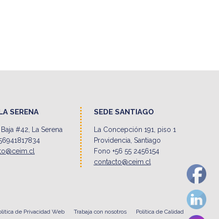
LA SERENA
SEDE SANTIAGO
Baja #42, La Serena
La Concepción 191, piso 1
56941817834
Providencia, Santiago
to@ceim.cl
Fono +56 55 2456154
contacto@ceim.cl
olitica de Privacidad Web
Trabaja con nosotros
Política de Calidad