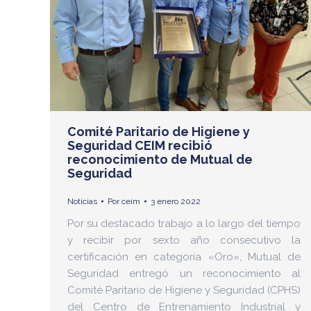
Comité Paritario de Higiene y
Seguridad CEIM recibió
reconocimiento de Mutual de
Seguridad
Noticias
Por
ceim
3 enero 2022
Por su destacado trabajo a lo largo del tiempo
y recibir por sexto año consecutivo la
certificación en categoría «Oro», Mutual de
Seguridad entregó un reconocimiento al
Comité Paritario de Higiene y Seguridad (CPHS)
del Centro de Entrenamiento Industrial y