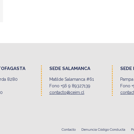
TOFAGASTA
SEDE SALAMANCA
SEDE 
erda 8280
Matilde Salamanca #61
Pampa 
Fono +56 9 89327139
Fono +
00
contacto@ceim.cl
contac
Contacto
Denuncia Código Conducta
P