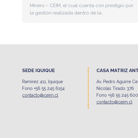
Minero – CEIM, el cual cuenta con prestigio por
la gestión realizada dentro de la…
SEDE IQUIQUE
CASA MATRIZ AN
Ramirez 411, Iquique
Av. Pedro Aguirre C
Fono +56 55 245 6154
Nicolás Tirado 376
contacto@ceim.cl
Fono +56 55 245 60
contacto@ceim.cl