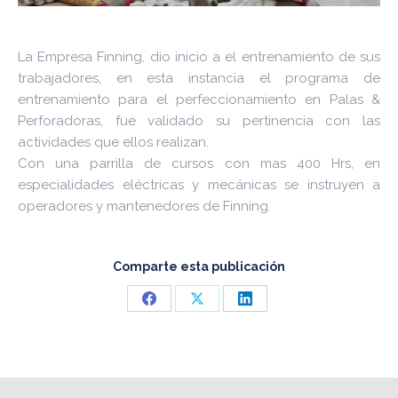
La Empresa Finning, dio inicio a el entrenamiento de sus
trabajadores, en esta instancia el programa de
entrenamiento para el perfeccionamiento en Palas &
Perforadoras, fue validado su pertinencia con las
actividades que ellos realizan.
Con una parrilla de cursos con mas 400 Hrs, en
especialidades eléctricas y mecánicas se instruyen a
operadores y mantenedores de Finning.
Comparte esta publicación
Share
Share
Share
on
on
on
Facebook
X
LinkedIn