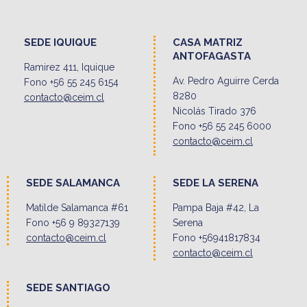
SEDE IQUIQUE
CASA MATRIZ
ANTOFAGASTA
Ramirez 411, Iquique
Av. Pedro Aguirre Cerda
Fono +56 55 245 6154
8280
contacto@ceim.cl
Nicolás Tirado 376
Fono +56 55 245 6000
contacto@ceim.cl
SEDE SALAMANCA
SEDE LA SERENA
Matilde Salamanca #61
Pampa Baja #42, La
Fono +56 9 89327139
Serena
contacto@ceim.cl
Fono +56941817834
contacto@ceim.cl
SEDE SANTIAGO