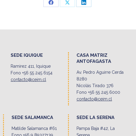
Share
Share
Share
on
on
on
Facebook
X
LinkedIn
SEDE IQUIQUE
CASA MATRIZ
ANTOFAGASTA
Ramirez 411, Iquique
Av. Pedro Aguirre Cerda
Fono +56 55 245 6154
8280
contacto@ceim.cl
Nicolás Tirado 376
Fono +56 55 245 6000
contacto@ceim.cl
SEDE SALAMANCA
SEDE LA SERENA
Matilde Salamanca #61
Pampa Baja #42, La
Fono +56 9 89327139
Serena