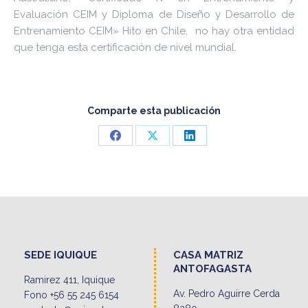
Evaluación CEIM y Diploma de Diseño y Desarrollo de
Entrenamiento CEIM» Hito en Chile, no hay otra entidad
que tenga esta certificación de nivel mundial.
Comparte esta publicación
Share
Share
Share
on
on
on
Facebook
X
LinkedIn
SEDE IQUIQUE
CASA MATRIZ
ANTOFAGASTA
Ramirez 411, Iquique
Av. Pedro Aguirre Cerda
Fono +56 55 245 6154