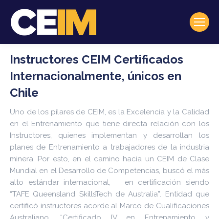
Instructores CEIM Certificados
Internacionalmente, únicos en
Chile
Uno de los pilares de CEIM, es la Excelencia y la Calidad
en el Entrenamiento que tiene directa relación con los
Instructores, quienes implementan y desarrollan los
planes de Entrenamiento a trabajadores de la industria
minera. Por esto, en el camino hacia un CEIM de Clase
Mundial en el Desarrollo de Competencias, buscó el más
alto estándar internacional, en certificación siendo
“TAFE Queensland SkillsTech de Australia”. Entidad que
certificó instructores acorde al Marco de Cualificaciones
Australiano. “Certificado IV en Entrenamiento y