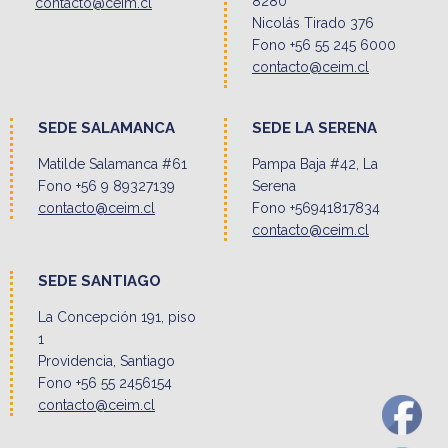
8280
contacto@ceim.cl
Nicolás Tirado 376
Fono +56 55 245 6000
contacto@ceim.cl
SEDE SALAMANCA
SEDE LA SERENA
Matilde Salamanca #61
Pampa Baja #42, La
Fono +56 9 89327139
Serena
contacto@ceim.cl
Fono +56941817834
contacto@ceim.cl
SEDE SANTIAGO
La Concepción 191, piso
1
Providencia, Santiago
Fono +56 55 2456154
contacto@ceim.cl