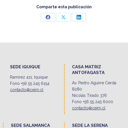
Comparte esta publicación
Share
Share
Share
on
on
on
Facebook
X
LinkedIn
SEDE IQUIQUE
CASA MATRIZ
ANTOFAGASTA
Ramirez 411, Iquique
Av. Pedro Aguirre Cerda
Fono +56 55 245 6154
8280
contacto@ceim.cl
Nicolás Tirado 376
Fono +56 55 245 6000
contacto@ceim.cl
SEDE SALAMANCA
SEDE LA SERENA