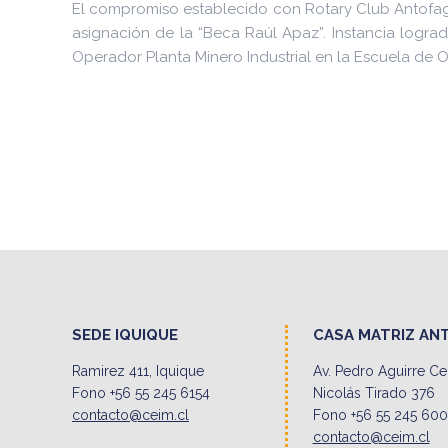
El compromiso establecido con Rotary Club Antofag
asignación de la “Beca Raúl Apaz”. Instancia lograd
Operador Planta Minero Industrial en la Escuela de Of
SEDE IQUIQUE
CASA MATRIZ AN
Ramirez 411, Iquique
Av. Pedro Aguirre C
Fono +56 55 245 6154
Nicolás Tirado 376
contacto@ceim.cl
Fono +56 55 245 60
contacto@ceim.cl