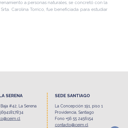
enamiento a personas naturales, se concretó con la
rta. Carolina Torrico, fue beneficiada para estudiar
LA SERENA
SEDE SANTIAGO
Baja #42, La Serena
La Concepción 191, piso 1
56941817834
Providencia, Santiago
to@ceim.cl
Fono +56 55 2456154
contacto@ceim.cl