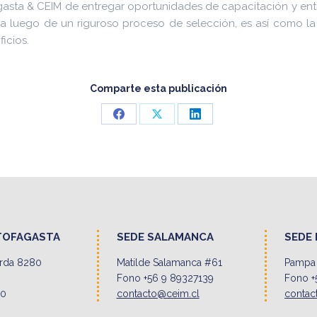
asta & CEIM de entregar oportunidades de capacitación y entr
a luego de un riguroso proceso de selección, es así como la S
icios.
Comparte esta publicación
Share
Share
Share
on
on
on
Facebook
X
LinkedIn
TOFAGASTA
SEDE SALAMANCA
SEDE 
erda 8280
Matilde Salamanca #61
Pampa 
Fono +56 9 89327139
Fono +
00
contacto@ceim.cl
contac