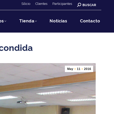
Silicio
Clientes
Participantes
Buscar:
BUSCAR
os
Tienda
Noticias
Contacto
scondida
May
11
2016