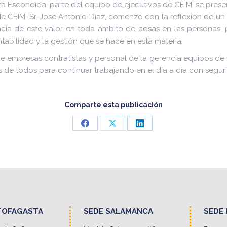
era Escondida, parte del equipo de ejecutivos de CEIM, se pre
 CEIM, Sr. José Antonio Díaz, comenzó con la reflexión de un
rtancia de este valor en toda ámbito de cosas en las persona
abilidad y la gestión que se hace en esta materia.
re empresas contratistas y personal de la gerencia equipos de L
 de todos para continuar trabajando en el día a día con segur
Comparte esta publicación
Share
Share
Share
on
on
on
Facebook
X
LinkedIn
TOFAGASTA
SEDE SALAMANCA
SEDE 