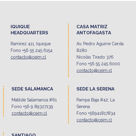
IQUIQUE
CASA MATRIZ
HEADQUARTERS
ANTOFAGASTA
Ramirez 411, Iquique
Av. Pedro Aguirre Cerda
Fono +56 55 245 6154
8280
contacto@ceim.cl
Nicolás Tirado 376
Fono +56 55 245 6000
contacto@ceim.cl
SEDE SALAMANCA
SEDE LA SERENA
Matilde Salamanca #61
Pampa Baja #42, La
Fono +56 9 89327139
Serena
contacto@ceim.cl
Fono +56941817834
contacto@ceim.cl
SANTIAGO