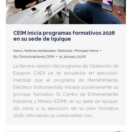
CEIM inicia programas formativos 2026
en su sede de Iquique
News
,
Noticias destacadas
,
Noticias2
,
Principal Home
By
Comunicaciones CEIM
15 January 2026
La tercera versión del programa de Operación de
Equipos CAEX ya se encuentra en ejecución,
mientras que el programa de Mantenimiento
Eléctrico Instrumentista iniciará próximamente su
proceso formativo. El Centro de Entrenamiento
Industrial y Minero (CEIM), en su sede de Iquique,
dio inicio a la ejecución de su plan formativo
2026, reforzando su compromiso con…