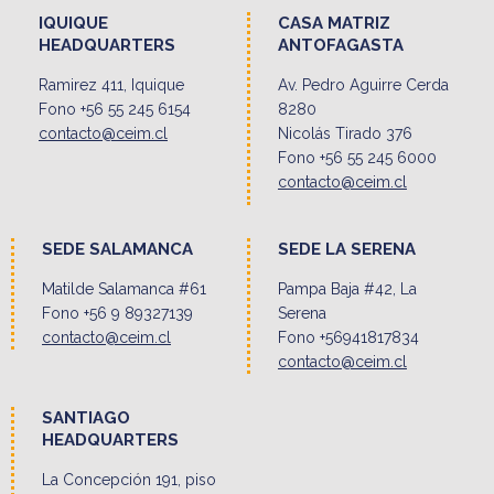
IQUIQUE
CASA MATRIZ
HEADQUARTERS
ANTOFAGASTA
Ramirez 411, Iquique
Av. Pedro Aguirre Cerda
Fono +56 55 245 6154
8280
contacto@ceim.cl
Nicolás Tirado 376
Fono +56 55 245 6000
contacto@ceim.cl
SEDE SALAMANCA
SEDE LA SERENA
Matilde Salamanca #61
Pampa Baja #42, La
Fono +56 9 89327139
Serena
contacto@ceim.cl
Fono +56941817834
contacto@ceim.cl
SANTIAGO
HEADQUARTERS
La Concepción 191, piso