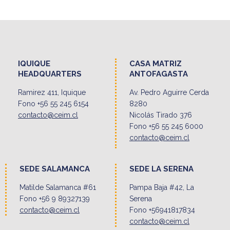
IQUIQUE
CASA MATRIZ
HEADQUARTERS
ANTOFAGASTA
Ramirez 411, Iquique
Av. Pedro Aguirre Cerda
Fono +56 55 245 6154
8280
contacto@ceim.cl
Nicolás Tirado 376
Fono +56 55 245 6000
contacto@ceim.cl
SEDE SALAMANCA
SEDE LA SERENA
Matilde Salamanca #61
Pampa Baja #42, La
Fono +56 9 89327139
Serena
contacto@ceim.cl
Fono +56941817834
contacto@ceim.cl