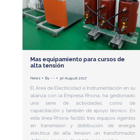
Mas equipamiento para cursos de
alta tensión
News
By
- -
30 August 2017
El Área de Electricidad e Instrumentación en su
alianza con la Empresa Rhona, ha gestionado
una serie de actividades, como de
capacitación y también de apoyo técnico. En
esta línea Rhona facilitó tres equipos vigentes
en transmisión y distribución de energía
eléctrica de alta tensión; un transformador