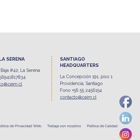
LA SERENA
SANTIAGO
HEADQUARTERS
Baja #42, La Serena
La Concepción 191, piso 1
56941817834
Providencia, Santiago
to@ceim.cl
Fono +56 55 2456154
contacto@ceim.cl
olitica de Privacidad Web
Trabaja con nosotros
Política de Calidad