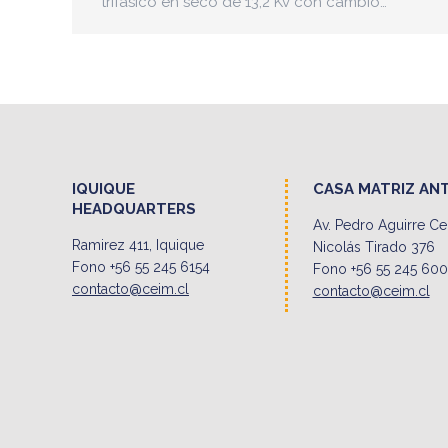
trifásico en seco de 13,2 Kv con cambio…
IQUIQUE
CASA MATRIZ AN
HEADQUARTERS
Av. Pedro Aguirre C
Ramirez 411, Iquique
Nicolás Tirado 376
Fono +56 55 245 6154
Fono +56 55 245 60
contacto@ceim.cl
contacto@ceim.cl