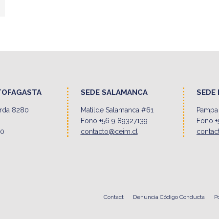
TOFAGASTA
SEDE SALAMANCA
SEDE 
erda 8280
Matilde Salamanca #61
Pampa 
Fono +56 9 89327139
Fono +
00
contacto@ceim.cl
contac
Contact
Denuncia Código Conducta
P