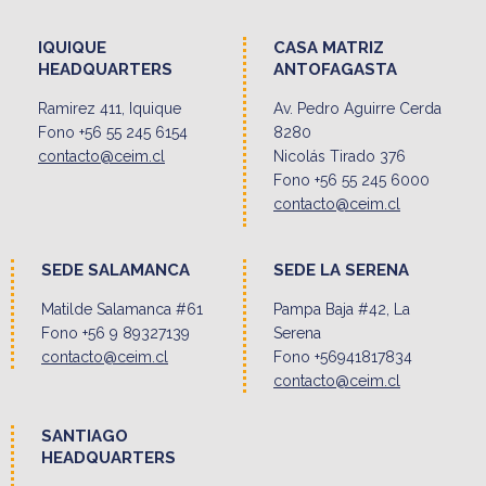
IQUIQUE
CASA MATRIZ
HEADQUARTERS
ANTOFAGASTA
Ramirez 411, Iquique
Av. Pedro Aguirre Cerda
Fono +56 55 245 6154
8280
contacto@ceim.cl
Nicolás Tirado 376
Fono +56 55 245 6000
contacto@ceim.cl
SEDE SALAMANCA
SEDE LA SERENA
Matilde Salamanca #61
Pampa Baja #42, La
Fono +56 9 89327139
Serena
contacto@ceim.cl
Fono +56941817834
contacto@ceim.cl
SANTIAGO
HEADQUARTERS