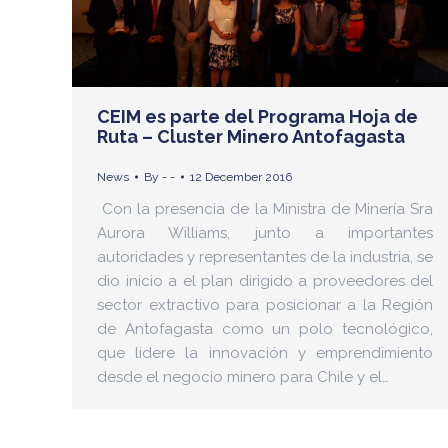
CEIM es parte del Programa Hoja de
Ruta – Cluster Minero Antofagasta
News
By
- -
12 December 2016
Con la presencia de la Ministra de Minería Sra
Aurora Williams, junto a importantes
autoridades y representantes de la industria, se
dio inicio a el plan dirigido a proveedores del
sector extractivo para posicionar a la Región
de Antofagasta como un polo tecnológico,
que lidere la innovación y emprendimiento
desde el negocio minero para Chile y el…