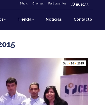
Silicio
Clientes
Participantes
Buscar:
BUSCAR
os
Tienda
Noticias
Contacto
2015
Oct
20
2015