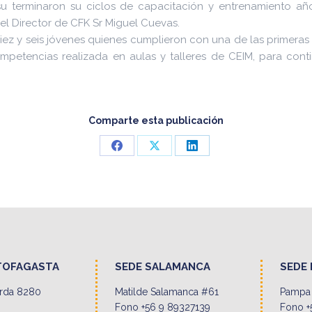
 terminaron su ciclos de capacitación y entrenamiento años
l Director de CFK Sr Miguel Cuevas.
diez y seis jóvenes quienes cumplieron con una de las primeras
mpetencias realizada en aulas y talleres de CEIM, para cont
Comparte esta publicación
Share
Share
Share
on
on
on
Facebook
X
LinkedIn
TOFAGASTA
SEDE SALAMANCA
SEDE 
erda 8280
Matilde Salamanca #61
Pampa 
Fono +56 9 89327139
Fono +