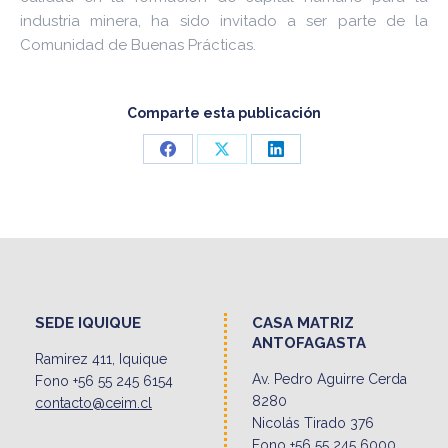
industria minera, ha sido invitado a ser parte de la
Comunidad de Buenas Prácticas.
Comparte esta publicación
Share
Share
Share
on
on
on
Facebook
X
LinkedIn
SEDE IQUIQUE
CASA MATRIZ
ANTOFAGASTA
Ramirez 411, Iquique
Av. Pedro Aguirre Cerda
Fono +56 55 245 6154
8280
contacto@ceim.cl
Nicolás Tirado 376
Fono +56 55 245 6000