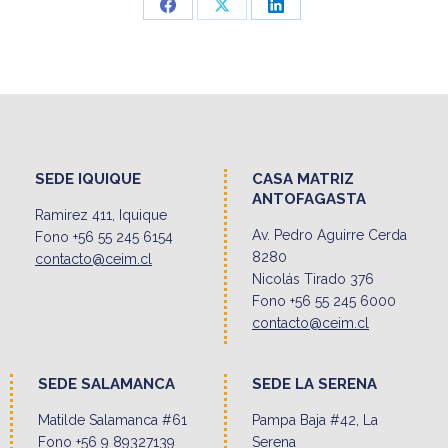
Share
Share
Share
on
on
on
Facebook
X
LinkedIn
SEDE IQUIQUE
CASA MATRIZ
ANTOFAGASTA
Ramirez 411, Iquique
Av. Pedro Aguirre Cerda
Fono +56 55 245 6154
8280
contacto@ceim.cl
Nicolás Tirado 376
Fono +56 55 245 6000
contacto@ceim.cl
SEDE SALAMANCA
SEDE LA SERENA
Matilde Salamanca #61
Pampa Baja #42, La
Fono +56 9 89327139
Serena