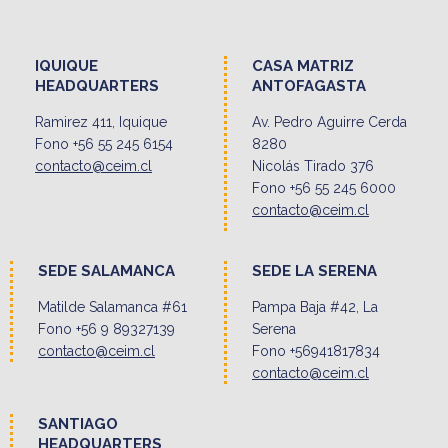
IQUIQUE
CASA MATRIZ
HEADQUARTERS
ANTOFAGASTA
Ramirez 411, Iquique
Av. Pedro Aguirre Cerda
Fono +56 55 245 6154
8280
contacto@ceim.cl
Nicolás Tirado 376
Fono +56 55 245 6000
contacto@ceim.cl
SEDE SALAMANCA
SEDE LA SERENA
Matilde Salamanca #61
Pampa Baja #42, La
Fono +56 9 89327139
Serena
contacto@ceim.cl
Fono +56941817834
contacto@ceim.cl
SANTIAGO
HEADQUARTERS