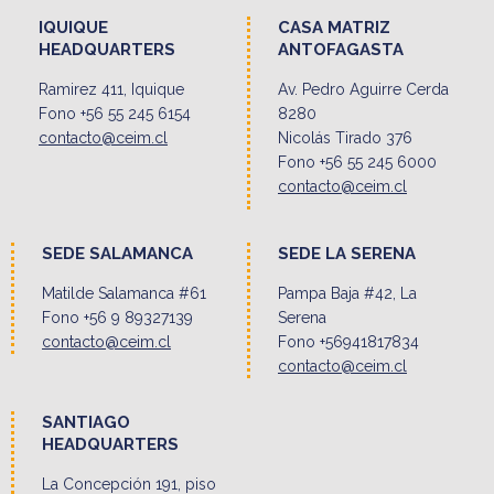
IQUIQUE
CASA MATRIZ
HEADQUARTERS
ANTOFAGASTA
Ramirez 411, Iquique
Av. Pedro Aguirre Cerda
Fono +56 55 245 6154
8280
contacto@ceim.cl
Nicolás Tirado 376
Fono +56 55 245 6000
contacto@ceim.cl
SEDE SALAMANCA
SEDE LA SERENA
Matilde Salamanca #61
Pampa Baja #42, La
Fono +56 9 89327139
Serena
contacto@ceim.cl
Fono +56941817834
contacto@ceim.cl
SANTIAGO
HEADQUARTERS
La Concepción 191, piso