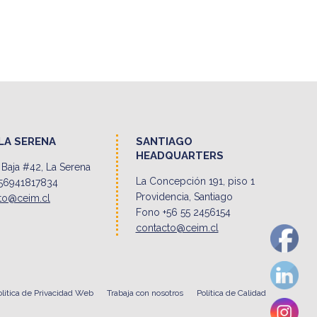
LA SERENA
SANTIAGO
HEADQUARTERS
Baja #42, La Serena
La Concepción 191, piso 1
56941817834
Providencia, Santiago
to@ceim.cl
Fono +56 55 2456154
contacto@ceim.cl
olitica de Privacidad Web
Trabaja con nosotros
Política de Calidad