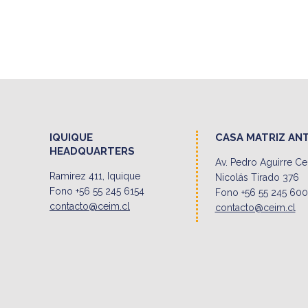
IQUIQUE
CASA MATRIZ AN
HEADQUARTERS
Av. Pedro Aguirre C
Ramirez 411, Iquique
Nicolás Tirado 376
Fono +56 55 245 6154
Fono +56 55 245 60
contacto@ceim.cl
contacto@ceim.cl