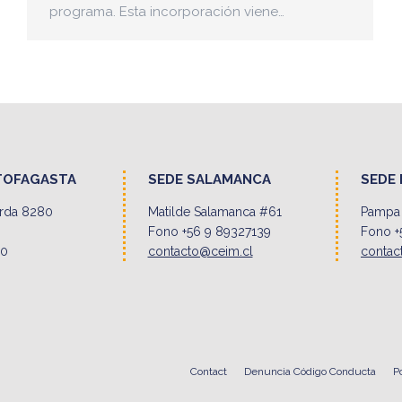
programa. Esta incorporación viene…
TOFAGASTA
SEDE SALAMANCA
SEDE 
erda 8280
Matilde Salamanca #61
Pampa 
Fono +56 9 89327139
Fono +
00
contacto@ceim.cl
contac
Contact
Denuncia Código Conducta
P