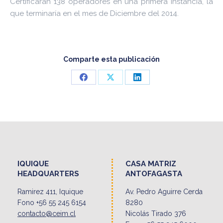
Certificarán 138 operadores en una primera instancia, la
que terminaría en el mes de Diciembre del 2014.
Comparte esta publicación
Share
Share
Share
on
on
on
Facebook
X
LinkedIn
IQUIQUE
CASA MATRIZ
HEADQUARTERS
ANTOFAGASTA
Ramirez 411, Iquique
Av. Pedro Aguirre Cerda
Fono +56 55 245 6154
8280
contacto@ceim.cl
Nicolás Tirado 376