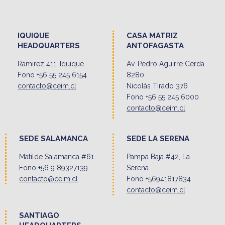
IQUIQUE
CASA MATRIZ
HEADQUARTERS
ANTOFAGASTA
Ramirez 411, Iquique
Av. Pedro Aguirre Cerda
Fono +56 55 245 6154
8280
contacto@ceim.cl
Nicolás Tirado 376
Fono +56 55 245 6000
contacto@ceim.cl
SEDE SALAMANCA
SEDE LA SERENA
Matilde Salamanca #61
Pampa Baja #42, La
Fono +56 9 89327139
Serena
contacto@ceim.cl
Fono +56941817834
contacto@ceim.cl
SANTIAGO