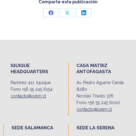
Comparte esta publicación
Share
Share
Share
on
on
on
Facebook
X
LinkedIn
IQUIQUE
CASA MATRIZ
HEADQUARTERS
ANTOFAGASTA
Ramirez 411, Iquique
Av. Pedro Aguirre Cerda
Fono +56 55 245 6154
8280
contacto@ceim.cl
Nicolás Tirado 376
Fono +56 55 245 6000
contacto@ceim.cl
SEDE SALAMANCA
SEDE LA SERENA