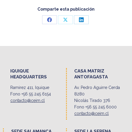
Comparte esta publicación
Share
Share
Share
on
on
on
Facebook
X
LinkedIn
IQUIQUE
CASA MATRIZ
HEADQUARTERS
ANTOFAGASTA
Ramirez 411, Iquique
Av. Pedro Aguirre Cerda
Fono +56 55 245 6154
8280
contacto@ceim.cl
Nicolás Tirado 376
Fono +56 55 245 6000
contacto@ceim.cl
SEDE SALAMANCA
SEDE LA SERENA