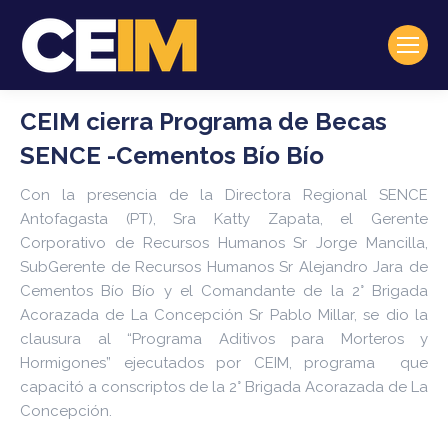
CEIM cierra Programa de Becas
SENCE -Cementos Bío Bío
Con la presencia de la Directora Regional SENCE
Antofagasta (PT), Sra Katty Zapata, el Gerente
Corporativo de Recursos Humanos Sr Jorge Mancilla,
SubGerente de Recursos Humanos Sr Alejandro Jara de
Cementos Bío Bío y el Comandante de la 2° Brigada
Acorazada de La Concepción Sr Pablo Millar, se dio la
clausura al “Programa Aditivos para Morteros y
Hormigones” ejecutados por CEIM, programa que
capacitó a conscriptos de la 2° Brigada Acorazada de La
Concepción.